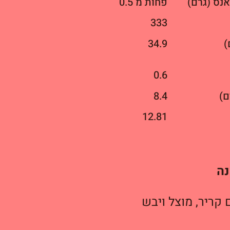
נס (גרם)
פחות מ 0.5
333
)
34.9
0.6
ם)
8.4
12.81
נה
קריר, מוצל ויבש