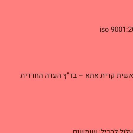
iso 9001:
שית קרית אתא – בד"ץ העדה החרדית
 עלול להכיל: שומשום