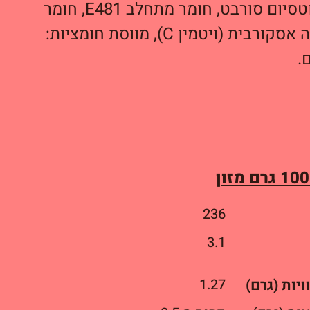
קלציום פרופיונט ופוטסיום סורבט, חומר מתחלב E481, חומר
לטיפול בקמח: חומצה אסקורבית (ויטמין C), מווסת חומציות:
.
236
3.1
יות (גרם)
1.27